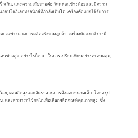
มเร็วเกิน, และความเสียหายต่อ วัสดุค่อนข้างน้อยและมีความ
านออปโตอิเล็กทรอนิกส์ที่กำลังเติบโต เครื่องคัดแยกได้รับการ
เฉพาะตามการผลิตจริงของลูกค้า. เครื่องคัดเเยกสีรางมี
ึงค่อนข้างสูง. อย่างไรก็ตาม, ในการเปรียบเทียบอย่างครอบคลุม,
็กน้อย, ผลผลิตสูงและอัตราส่วนการดึงออกขนาดเล็ก. โดยสรุป,
บบ, และสามารถใช้กลไกเพื่อเลือกผลิตภัณฑ์คุณภาพสูง, ซึ่ง