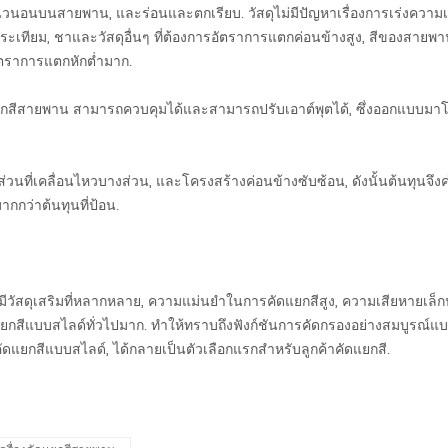
่ในแนวนอนบนสายพาน, และร่อนและตกเรียบ. วัสดุไม่มีปัญหาเรื่องการเร่งควา
อก, กระเทียม, ชาและวัสดุอื่นๆ ที่ต้องการอัตราการแตกค่อนข้างสูง, สีของสายพ
อัตราการแตกหักต่ำมาก.
ยกสีสายพาน
สามารถควบคุมได้และสามารถปรับเอาต์พุตได้, ซึ่งออกแบบมาโดย
้นส่วนที่เคลื่อนไหวบางส่วน, และโครงสร้างค่อนข้างซับซ้อน, ดังนั้นต้นทุนจ
กกว่าต้นทุนที่ป้อน.
ยพานมีวัสดุเสริมที่หลากหลาย, ความแม่นยำในการคัดแยกสีสูง, ความเสียหายเล
ดเเยกสีแบบสไลด์ทั่วไปมาก. ทำให้ทราบถึงฟังก์ชันการคัดกรองอย่างสมบูรณ์แ
ัดแยกสีแบบสไลด์, ได้กลายเป็นตัวเลือกแรกสำหรับลูกค้าคัดแยกสี.