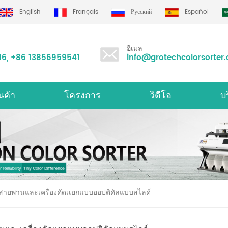
English
Français
Русский
Español
อีเมล
16
,
+86 13856959541
info@grotechcolorsorter
นค้า
โครงการ
วิดีโอ
บ
องคัดเเยกสีมัลติฟังก์ชั่น
เครื
สีสายพานและเครื่องคัดเเยกแบบออปติคัลแบบสไลด์