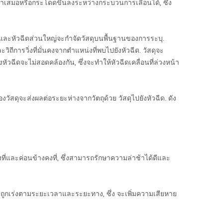
ม่ำเสมอหรือกระโดดขึ้นลงระหว่างกระบวนการเลื่อนได้, ซึ่ง
 และหัวฉีดส่วนใหญ่จะกำจัดวัสดุบนพื้นฐานของการระบุ.
ถีการวิ่งที่มั่นคงจากตำแหน่งที่พบไปยังหัวฉีด. วัสดุจะ
ฉีดจะไม่สอดคล้องกัน, ซึ่งจะทำให้หัวฉีดเคลื่อนที่ล่วงหน้า
สดุจะส่งผลต่อระยะห่างจากวัตถุด้วย วัสดุไปยังหัวฉีด. ดัง
ที่และค่อนข้างคงที่, ซึ่งสามารถรักษาความล่าช้าได้ดีและ
ังคงถูกเร่งตามระยะเวลาและระยะทาง, ซึ่ง จะเพิ่มความเสียหาย