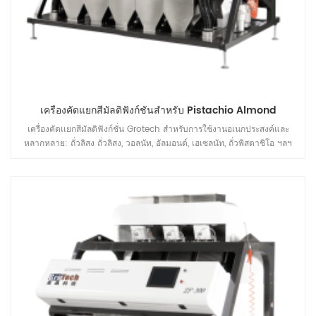
เครื่องคัดแยกสีมัลติฟังก์ชั่นสำหรับ Pistachio Almond
เครื่องคัดเเยกสีมัลติฟังก์ชั่น Grotech สำหรับการใช้งานอเนกประสงค์และ
หลากหลาย: ถั่วลิสง ถั่วลิสง, วอลนัท, อัลมอนด์, เฮเซลนัท, ถั่วพิสตาชิโอ ฯลฯ
การเรียงลำดับการใช้งาน ส่วนใหญ่จะใช้เพื่อปรับปรุงคุณภาพของถั่วหลังจาก
การแตกของถั่ว, การปรับขนาด, การปอกเปลือก ฯลฯ ก่อนหน้าการประมวลผล
เครื่องจักรอัตโนมัติ ซึ่งสามารถจัดหาโซลูชั่นการคัดแยกสำหรับผลิตภัณฑ์
อุตสาหกรรมต่างๆ ได้ด้วยเครื่องเดียว