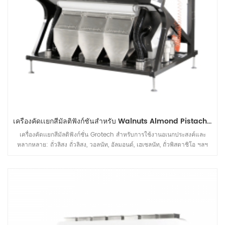
เครื่องคัดเเยกสีมัลติฟังก์ชั่นสำหรับ Walnuts Almond Pistachio Multiple Sorting Solution
เครื่องคัดเเยกสีมัลติฟังก์ชั่น Grotech สำหรับการใช้งานอเนกประสงค์และ
หลากหลาย: ถั่วลิสง ถั่วลิสง, วอลนัท, อัลมอนด์, เฮเซลนัท, ถั่วพิสตาชิโอ ฯลฯ
การเรียงลำดับการใช้งาน ส่วนใหญ่จะใช้เพื่อปรับปรุงคุณภาพของถั่วหลังจาก
การแตกของถั่ว, การปรับขนาด, การปอกเปลือก ฯลฯ ก่อนหน้าการประมวลผล
เครื่องจักรอัตโนมัติ ซึ่งสามารถจัดหาโซลูชั่นการคัดแยกสำหรับผลิตภัณฑ์
อุตสาหกรรมต่างๆ ได้ด้วยเครื่องเดียว