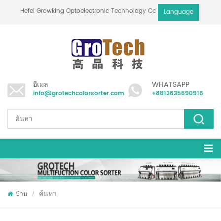
Hefei Growking Optoelectronic Technology Co.,Ltd
Language
อีเมล
WHATSAPP
info@grotechcolorsorter.com
+8613635690916
ค้นหา
บ้าน
/