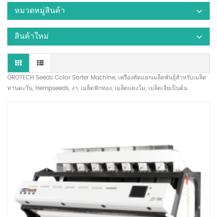
หมวดหมู่สินค้า
สินค้าใหม่
GROTECH Seeds Color Sorter Machine, เครื่องคัดแยกเมล็ดพันธุ์สำหรับเมล็ด
ทานตะวัน, Hempseeds, งา, เมล็ดฟักทอง, เมล็ดแตงโม, เมล็ดเจียเป็นต้น