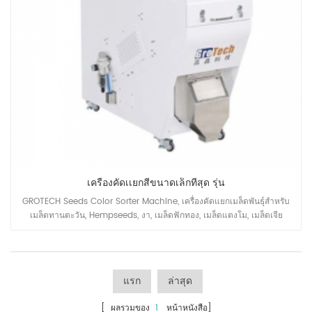
เครื่องคัดเเยกสีขนาดเล็กที่สุด รุ่น
GROTECH Seeds Color Sorter Machine, เครื่องคัดแยกเมล็ดพันธุ์สำหรับ
เมล็ดทานตะวัน, Hempseeds, งา, เมล็ดฟักทอง, เมล็ดแตงโม, เมล็ดเจีย
เป็นต้น
แรก
ล่าสุด
[ ผลรวมของ
1
หน้าหนังสือ]