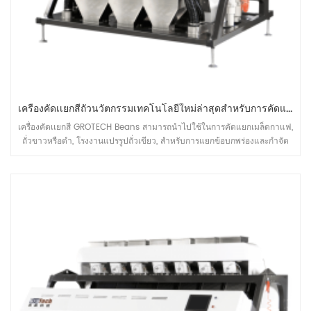
เครื่องคัดเเยกสีถั่วนวัตกรรมเทคโนโลยีใหม่ล่าสุดสำหรับการคัดแยกเมล็ดถั่วต่างๆ
เครื่องคัดเเยกสี GROTECH Beans สามารถนำไปใช้ในการคัดแยกเมล็ดกาแฟ,
ถั่วขาวหรือดำ, โรงงานแปรรูปถั่วเขียว, สำหรับการแยกข้อบกพร่องและกำจัด
mateiral ที่ไม่ต้องการออก, เพื่อปรับปรุงคุณภาพของผลิตภัณฑ์ขั้นสุดท้าย