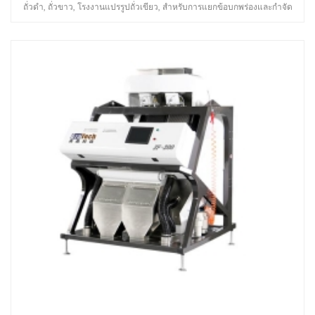
ถั่วดำ, ถั่วขาว, โรงงานแปรรูปถั่วเขียว, สำหรับการแยกข้อบกพร่องและกำจัด
mateiral ที่ไม่ต้องการออก, เพื่อปรับปรุงคุณภาพของผลิตภัณฑ์ขั้นสุดท้าย