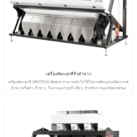
เครื่องคัดเเยกสีถั่วดำขาว
เครื่องคัดเเยกสี GROTECH Beans สามารถนำไปใช้ในการคัดแยกเมล็ดกาแฟ,
ถั่วขาวหรือดำ, ถั่วขาว, โรงงานแปรรูปถั่วเขียว, สำหรับการแยกข้อบกพร่อง
และกำจัด mateiral ที่ไม่ต้องการออก, เพื่อปรับปรุงคุณภาพของผลิตภัณฑ์ขั้น
สุดท้าย