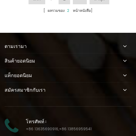
[ ผลรวมของ
2
หน้าหนังสือ]
ตามเรามา
สินค้ายอดนิยม
แท็กยอดนิยม
สมัครสมาชิกกับเรา
โทรศัพท์ :
+86 13635690916
,
+86 13856959541