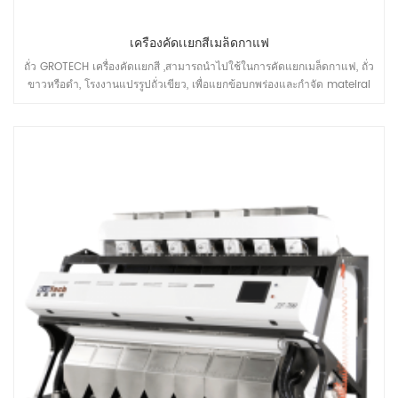
เครื่องคัดเเยกสีเมล็ดกาแฟ
ถั่ว GROTECH เครื่องคัดเเยกสี ,สามารถนำไปใช้ในการคัดแยกเมล็ดกาแฟ, ถั่ว
ขาวหรือดำ, โรงงานแปรรูปถั่วเขียว, เพื่อแยกข้อบกพร่องและกำจัด mateiral
ที่ไม่ต้องการออก, เพื่อปรับปรุงคุณภาพของผลิตภัณฑ์ขั้นสุดท้าย