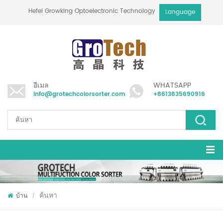
Hefei Growking Optoelectronic Technology Co.,Ltd
Language
อีเมล
WHATSAPP
info@grotechcolorsorter.com
+8613635690916
ค้นหา
บ้าน
/