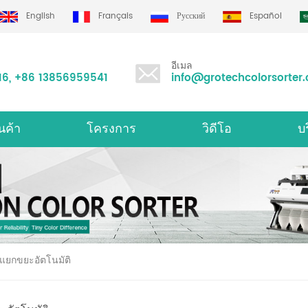
English
Français
Русский
Español
อีเมล
16
,
+86 13856959541
info@grotechcolorsorter
นค้า
โครงการ
วิดีโอ
บ
องคัดเเยกสีมัลติฟังก์ชั่น
เครื
ดแยกขยะอัตโนมัติ