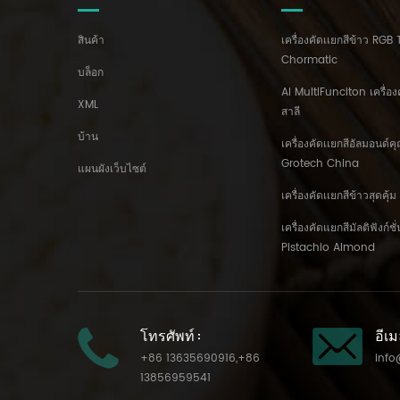
สินค้า
เครื่องคัดเเยกสีข้าว RGB 
Chormatic
บล็อก
AI MultiFunciton เครื่อง
XML
สาลี
บ้าน
เครื่องคัดเเยกสีอัลมอนด์
Grotech China
แผนผังเว็บไซต์
เครื่องคัดเเยกสีข้าวสุดคุ
เครื่องคัดแยกสีมัลติฟังก์ช
Pistachio Almond
โทรศัพท์ :
อีเม
+86 13635690916
,
+86
info
13856959541