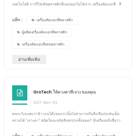
เทคโนโลยี การรีไซเคิลพลาสติกที่แยกออกไม่ได้จาก เครื่องคัดเเยกสี . สี
พลาสติก PET เหอเฟย์ Growking Optoelectronic Technology Co. ,
Ltd เปิดตัวเครื่องคัดแยก, พลาสติกพีวีซี, เครื่องคัดเเยกสีพลาสติก ABS
แท็ก :
เครื่องคัดเเยกสีพลาสติก
เครื่องคัดเเยกสีแบรนด์ "GroTech" เครื่องคัดเเยกสีพลาสติก ผลของการ
แยกพลาสติกรีไซเคิลค่อนข้างสะดุดตา ลูกค้าทั้งเก่าและใหม่ยกย่อง :
ผู้ผลิตเครื่องคัดแยกสีพลาสติก
ประสิทธิภาพสูง ...
เครื่องคัดแยกสีเศษพลาสติก
อ่านเพิ่มเติม
GroTech ให้ดวงตาที่เจาะของคุณ
2017-Nov-03
คนระวังจะพบว่าข้าวบนโต๊ะของเรานั้นไม่สามารถกินสิ่งเจือปนเช่นเม็ด
ทรายได้ "เจาะตา" ชนิดใดจะขจัดสิ่งสกปรกทั้งหมด? มีเครื่องหนึ่งชื่อว่า
เครื่องคัดเเยกสี ซึ่งสามารถจำลองสายตามนุษย์เพื่อระบุสีและรูปร่างที่แตก
ต่างกัน เพื่อให้สามารถทำให้เกิดสิ่งสกปรกได้ CCD เป็นเทคโนโลยีหลัก