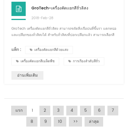
GroTech-เครื่องคัดเเยกสีถั่วลิสง
2018-Feb-28
GroTech เครื่องคัดแยกสีถั่วลิสง สามารถขจัดสิ่งเจือปนที่ขึ้นรา แตกหน่อ
และเปลือกของถั่วลิสงได้ สำหรับถั่วลิสงที่ปอกเปลือกแล้ว สามารถเลือกสี
ได้ทั้งในการปอกเปลือกแบบแห้งและการปอกเปลือกแบบเปียก การเลือก
สุทธิสูง ความเสียหายเล็กน้อย สำหรับผลถั่วลิสง ถั่วลิสงทอด เลือกผลดี
แท็ก :
เครื่องคัดแยกสีด้วยแสง
หลังจากการคัดแยกถั่วลิสง โดยปกติไม่จำเป็นต้องคัดแยกด้วยตนเอง คุณ
สามารถเลือกบรรจุภัณฑ์โดยตรงที่เสร็จสิ้น ประหยัดเวลาและความ
เครื่องคัดเเยกสีเมล็ดพืช
การเรียงลำดับสีถั่ว
พยายาม ถั่วล...
อ่านเพิ่มเติม
แรก
1
2
3
4
5
6
7
8
9
10
>>
ล่าสุด