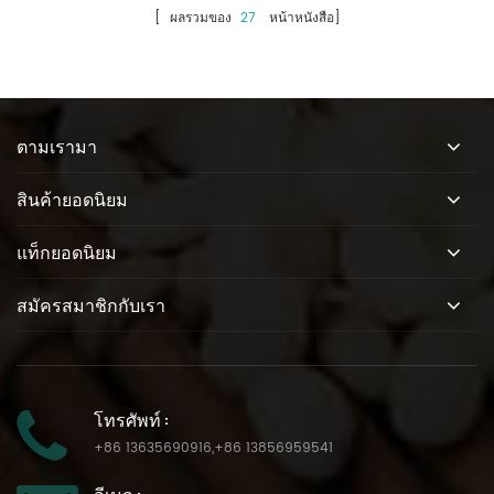
[ ผลรวมของ
27
หน้าหนังสือ]
ตามเรามา
สินค้ายอดนิยม
แท็กยอดนิยม
สมัครสมาชิกกับเรา
โทรศัพท์ :
+86 13635690916
,
+86 13856959541
อีเมล :