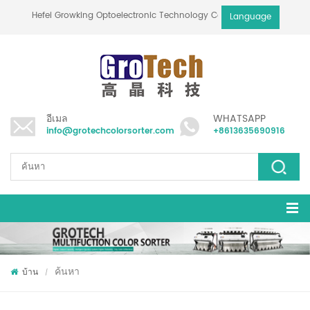
Hefei Growking Optoelectronic Technology Co.,Ltd
Language
อีเมล
WHATSAPP
info@grotechcolorsorter.com
+8613635690916
ค้นหา
บ้าน
/