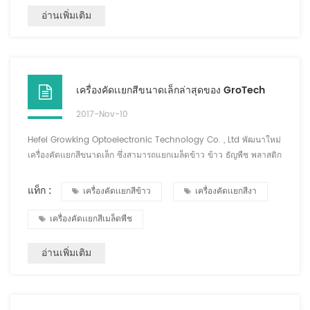
อ่านเพิ่มเติม
เครื่องคัดเเยกสีขนาดเล็กล่าสุดของ GroTech
2017-Nov-10
Hefei Growking Optoelectronic Technology Co. , Ltd พัฒนาใหม่
เครื่องคัดเเยกสีขนาดเล็ก ซึ่งสามารถแยกเมล็ดข้าว ข้าว ธัญพืช พลาสติก
และวัสดุที่มีความแตกต่างของสีอื่นๆ และวัสดุคัดแยกมีความหลากหลาย
เครื่องจักรชนิดใหม่นี้มีขนาดเล็ก พกพาสะดวก การวิเคราะห์อัจฉริยะเพียง
แท็ก :
เครื่องคัดเเยกสีข้าว
เครื่องคัดเเยกสีงา
ปุ่มเดียว ใช้งานง่าย เอฟเฟกต์การเรียงลำดับสีที่มีความแม่นยำสูง เป็นที่
ชื่นชอบของลูกค้าทั้งเก่าและใหม่ส่วนใหญ่...
เครื่องคัดเเยกสีเมล็ดพืช
อ่านเพิ่มเติม