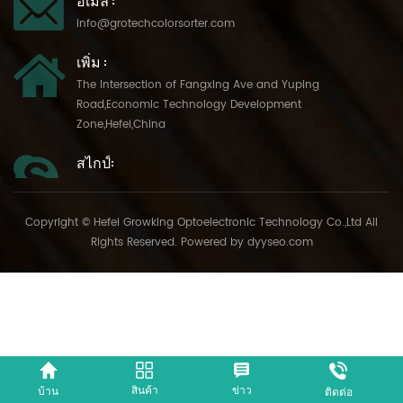
info@grotechcolorsorter.com
เพิ่ม :
The Intersection of Fangxing Ave and Yuping
Road,Economic Technology Development
Zone,Hefei,China
สไกป์:
Copyright © Hefei Growking Optoelectronic Technology Co.,Ltd All
Rights Reserved. Powered by
dyyseo.com
สินค้า
ข่าว
บ้าน
ติดต่อ