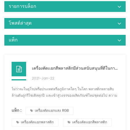
รายการบล็อก
โพสต์ล่าสุด
แท็ก
เครื่องคัดเเยกสีพลาสติกมีส่วนสนับสนุนที่ดีในการรีไซเคิลพลาสติก
2021-Jan-22
ไม่ว่าจะในยุโรปหรือประเทศหรือภูมิภาคใดๆ ในโลก พลาสติกหลายสิบ
ล้านตันถูกรีไซเคิลทุกปี และเข้าสู่วงจรของผลิตภัณฑ์ใหม่ชุดต่อไป ความ
หลากหลายนี้รวมถึงทุกอย่างตั้งแต่บรรจุภัณฑ์ที่มีอายุสั้นไปจนถึงอุปกรณ์
อิเล็กทรอนิกส์และผลิตภัณฑ์ในครัวเรือนไปจนถึงผลิตภัณฑ์ที่มีอายุการใช้
แท็ก :
เครื่องคัดแยกแสง RGB
งานยาวนานในอุตสาหกรรมยานยนต์และการก่อสร้าง พลาสติกเหล่านี้
สามารถนำกลับมาใช้ใหม่ได้อีกครั้ง หากมีการคัดแยกและแปรรูปใหม่ ณ
เครื่องคัดแยกพลาสติก
เครื่องคัดเเยกสีพลาสติก
เวลานี้ การมีอุ...