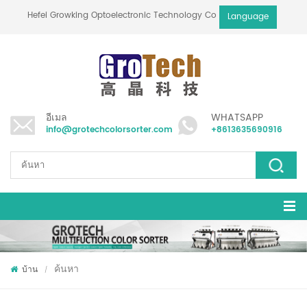
Hefei Growking Optoelectronic Technology Co.,Ltd
Language
อีเมล
WHATSAPP
info@grotechcolorsorter.com
+8613635690916
ค้นหา
บ้าน
/