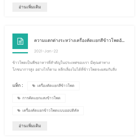
อ่านเพิ่มเติม
ความแตกต่างระหว่างเครื่องคัดเเยกสีข้าวโพดอัจฉริยะกับการเลือกแบบแมนนวล
2021-Jan-22
ข้าวโพดเป็นพืชอาหารที่สำคัญในประเทศของเรา มีคุณค่าทาง
โภชนาการสูง อย่างไรก็ตาม หลีกเลี่ยงไม่ได้ที่ข้าวโพดจะผสมกับสิ่ง
เจือปนระหว่างกระบวนการทำให้แห้งและขนส่ง โดยเฉพาะอย่างยิ่งเชื้อรา
ระหว่างการเก็บรักษา ซึ่งส่งผลกระทบอย่างรุนแรงต่อคุณภาพของ
แท็ก :
เครื่องคัดเเยกสีข้าวโพด
ข้าวโพดและเป็นอันตรายต่อสุขภาพของประชาชน ดังนั้นต้องทำความ
สะอาดข้าวโพดก่อนรับประทาน เมื่อพิจารณาถึงสีต่างๆ ของเม็ดราและ
การคัดแยกแสงข้าวโพด
เมล็ดพืชปกติที่มีสีต่างกัน กระบวนการคัดแยกสี...
เครื่องคัดแยกข้าวโพดแบบออปติคัล
อ่านเพิ่มเติม