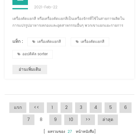
2021-Feb-22
เครื่องคัดแยกสี หรือเครื่องคัดเเยกสีเป็นเครื่องจักรที่ใช้ในสายการผลิตใน
การแปรรูปอาหารเทกองและอุตสาหกรรมอื่นๆ พวกเขาแยกแยะรายการ
ตามสี ตรวจจับสีของวัตถุที่อยู่ข้างหน้า และใช้อุปกรณ์ดีดออกทางกลหรือ
นิวเมติกเพื่อถ่ายโอนรายการที่มีสีไม่อยู่ในช่วงที่ยอมรับได้ อุตสาหกรรม
แท็ก :
เครื่องคัดแยกสี
เครื่องคัดเเยกสี
สินค้าเกษตร เครื่องคัดเเยกสีใช้เป็นหลักในการจำแนกธัญพืช (ผลิตภัณฑ์
ทางการเกษตร) อุตสาหกรรมคัดแยกข้าวเป็นตลาดใหญ่แห่งแรก
ออปติคัล sorter
เทคโนโลยีการคัดแยก...
อ่านเพิ่มเติม
แรก
<<
1
2
3
4
5
6
7
8
9
10
>>
ล่าสุด
[ ผลรวมของ
27
หน้าหนังสือ]