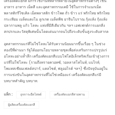
เครื่องคัดเเยกสี
มีการใช้งานที่หลากหลายในอุตสาหกรรมต่างๆ เช่น
อาหาร อาหาร เม็ดสี และอุตสาหกรรมเคมี ใช้ในการจำแนกเม็ด
พลาสติกรีไซเคิล เม็ดพลาสติก ข้าวโพด ถั่ว ข้าว แร่ พริกไทย พริกไทย
กระเทียม เมล็ดแตงโม ลูกเกด เมล็ดพืช ยาจีนโบราณ กุ้งแห้ง กุ้งแห้ง
ปลากานพลู แก้ว โลหะ แท่งที่มีสีเดียวกัน ฯลฯ เอฟเฟกต์การแยกสิ่ง
สกปรกและวัสดุพิเศษนั้นโดดเด่นมากจนไปถึงระดับขั้นสูงระดับสากล
อุตสาหกรรมแร่ที่ไม่ใช่โลหะได้รับความนิยมมากขึ้นเรื่อย ๆ ในช่วง
สองปีที่ผ่านมา รัฐได้ออกนโยบายหลายชุดเพื่อส่งเสริมการแปรรูปแร่
อโลหะอย่างล้ำลึก เครื่องคัดแยกสีแบบโฟโตอิเล็กทริคเริ่มเข้าสู่วงการ
แร่ที่ไม่ใช่โลหะ (รวมถึงทรายควอทซ์, วอลลาสโทไนท์, แบไรท์,
โพแทสเซียมเฟลด์สปาร์, แคลไซต์, ฟลูออไรต์ ฯลฯ) ซึ่งปัจจุบันอยู่ใน
การแข่งขันในอุตสาหกรรมที่ไม่ใช่เหมืองแร่ เครื่องคัดแยกสีแร่มี
บทบาทสำคัญ บทบาท.
แท็ก :
อุจจาระยืดไสลด์
เครื่องคัดเเยกสีสายพาน
ผู้ผลิตเครื่องคัดเเยกสี