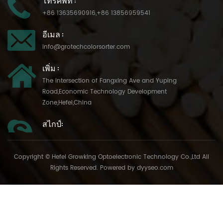
+86 13635690916
,
+86 13856959541
อีเมล :
info@grotechcolorsorter.com
เพิ่ม :
The Intersection of Fangxing Ave and Yuping
Road,Economic Technology Development
Zone,Hefei,China
สไกป์:
Copyright © Hefei Growking Optoelectronic Technology Co.,Ltd All
Rights Reserved. Powered by
dyyseo.com