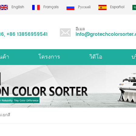
English
Français
Русский
Español
อีเมล
16
,
+86 13856959541
info@grotechcolorsorter
นค้า
โครงการ
วิดีโอ
บ
องคัดเเยกสีมัลติฟังก์ชั่น
เครื
เเยกสี