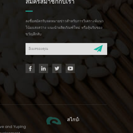
สมัครสมาชิกกับเรา
ลงชื่อสมัครรับจดหมายข่าวสำหรับการวิเคราะห์แนว
โน้มแสงสว่าง แนะนำผลิตภัณฑ์ใหม่ หรือลุ้นรับของ
ขวัญลึกลับ
สไกป์:
Ave and Yuping