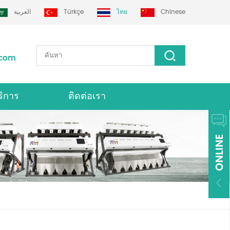
العربية
Türkçe
ไทย
Chinese
.com
ริการ
ติดต่อเรา
่องคัดเเยกสี Grotech