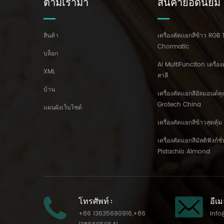
ตามเรามา
สินค้ายอดนิยม
สินค้า
เครื่องคัดเเยกสีข้าว RGB 
Chormatic
บล็อก
AI MultiFunciton เครื่อง
XML
สาลี
บ้าน
เครื่องคัดเเยกสีอัลมอนด์
Grotech China
แผนผังเว็บไซต์
เครื่องคัดเเยกสีข้าวสุดคุ
เครื่องคัดแยกสีมัลติฟังก์ช
Pistachio Almond
โทรศัพท์ :
อีเม
+86 13635690916
,
+86
info