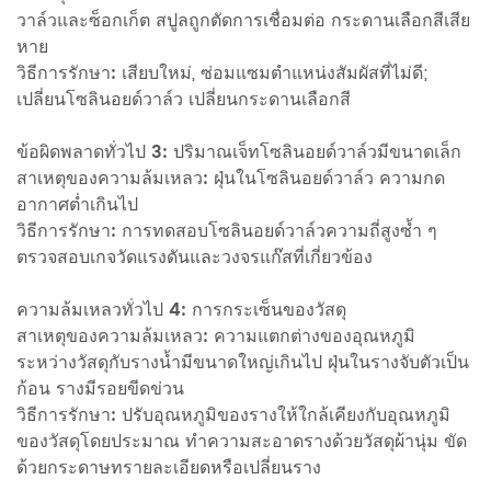
วาล์วและซ็อกเก็ต สปูลถูกตัดการเชื่อมต่อ กระดานเลือกสีเสีย
หาย
วิธีการรักษา:
เสียบใหม่, ซ่อมแซมตำแหน่งสัมผัสที่ไม่ดี;
เปลี่ยนโซลินอยด์วาล์ว เปลี่ยนกระดานเลือกสี
ข้อผิดพลาดทั่วไป 3: ปริมาณเจ็ทโซลินอยด์วาล์วมีขนาดเล็ก
สาเหตุของความล้มเหลว:
ฝุ่นในโซลินอยด์วาล์ว ความกด
อากาศต่ำเกินไป
วิธีการรักษา:
การทดสอบโซลินอยด์วาล์วความถี่สูงซ้ำ ๆ
ตรวจสอบเกจวัดแรงดันและวงจรแก๊สที่เกี่ยวข้อง
ความล้มเหลวทั่วไป 4: การกระเซ็นของวัสดุ
สาเหตุของความล้มเหลว:
ความแตกต่างของอุณหภูมิ
ระหว่างวัสดุกับรางน้ำมีขนาดใหญ่เกินไป ฝุ่นในรางจับตัวเป็น
ก้อน รางมีรอยขีดข่วน
วิธีการรักษา:
ปรับอุณหภูมิของรางให้ใกล้เคียงกับอุณหภูมิ
ของวัสดุโดยประมาณ ทำความสะอาดรางด้วยวัสดุผ้านุ่ม ขัด
ด้วยกระดาษทรายละเอียดหรือเปลี่ยนราง