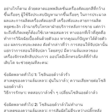
อย่างไรก็ตาม ด้วยตลาดแอพพลิเคชั่นเครื่องคัดเเยกสีที่กว้าง
ขึ้นเรื่อยๆ ผู้ใช้จึงประสบปัญหามากขึ้นเรื่อยๆ ในการประมวล
ผลและการผลิตเครื่องคัดเเยกสี เครื่องพังและสายการผลิต
หยุดชะงัก เจ้านายรีบโทรหาฝ่ายบริการหลังการขาย แต่กว่า
จะถึงที่เกิดเหตุก็ต้องใช้เวลาพอสมควร ทางออกที่เร็วที่สุดคือ
ทำการวินิจฉัยเบื้องต้นด้วยตัวเอง หากคุณแก้ปัญหาได้ด้วยตัว
เอง ผลกระทบจะลดลง ดังคำกล่าวที่ว่า การสอนให้จับปลานั้น
แย่กว่าการสอนให้จับปลา โดยสรุป มีความล้มเหลวของ
เครื่องจักรหลักสิบประการ
ออปโตอิเล็กทรอนิกส์ที่กำลัง
เติบโต
จะช่วยคุณทีละคน:
ข้อผิดพลาดทั่วไป 1:
โซลินอยด์วาล์วรั่ว
สาเหตุของความล้มเหลว:
ฝุ่นในวาล์ว; ความเสียหายต่อโซลิ
นอยด์วาล์ว
วิธีการรักษา:
ทดสอบวาล์วซ้ำ ๆ เปลี่ยนโซลินอยด์วาล์ว
ข้อผิดพลาดทั่วไป 2:
โซลินอยด์วาล์วไม่ทำงาน
สาเหตุของความล้มเหลว:
การสัมผัสไม่ดีระหว่างปลั๊กหลัง