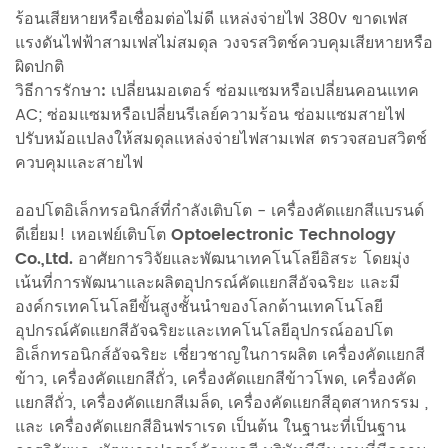
ร้อนเสียหายหรือเชื่อมต่อไม่ดี แหล่งจ่ายไฟ 380v ขาดเฟส
แรงดันไฟฟ้าสามเฟสไม่สมดุล วงจรสวิตช์ควบคุมเสียหายหรือ
ผิดปกติ
วิธีการรักษา:
เปลี่ยนมอเตอร์ ซ่อมแซมหรือเปลี่ยนคอนแทค
AC; ซ่อมแซมหรือเปลี่ยนรีเลย์ความร้อน ซ่อมแซมสายไฟ
ปรับหม้อแปลงให้สมดุลแหล่งจ่ายไฟสามเฟส ตรวจสอบสวิตช์
ควบคุมและสายไฟ
ออปโตอิเล็กทรอนิกส์ที่กำลังเติบโต
- เครื่องคัดเเยกสีแบรนด์
ดีเยี่ยม!
เหอเฟย์เติบโต Optoelectronic Technology
Co.,Ltd.
อาศัยการวิจัยและพัฒนาเทคโนโลยีอิสระ โดยมุ่ง
เน้นที่การพัฒนาและผลิตอุปกรณ์คัดแยกสีอัจฉริยะ และมี
องค์กรเทคโนโลยีขั้นสูงชั้นนำของโลกด้านเทคโนโลยี
อุปกรณ์คัดแยกสีอัจฉริยะและเทคโนโลยีอุปกรณ์ออปโต
อิเล็กทรอนิกส์อัจฉริยะ เชี่ยวชาญในการผลิต
เครื่องคัดเเยกสี
ข้าว
,
เครื่องคัดเเยกสีถั่ว
,
เครื่องคัดเเยกสีข้าวโพด
,
เครื่องคัด
เเยกสีถั่ว
,
เครื่องคัดเเยกสีเมล็ด
,
เครื่องคัดเเยกสีอุตสาหกรรม
,
และ
เครื่องคัดเเยกสีอินฟราเรด
เป็นต้น ในฐานะที่เป็นฐาน