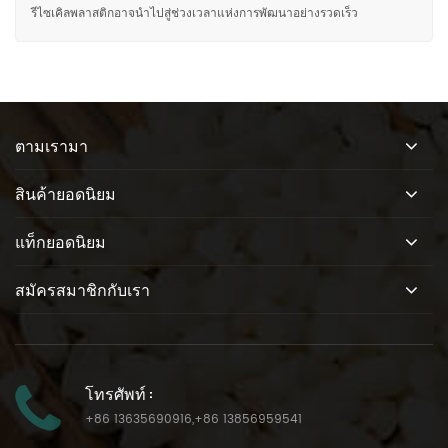
รีไซเคิลพลาสติกอาจนำไปสู่ช่วงเวลาแห่งการพัฒนาอย่างรวดเร็ว
ตามเรามา
สินค้ายอดนิยม
แท็กยอดนิยม
สมัครสมาชิกกับเรา
โทรศัพท์ :
+86 13635690916
,
+86 13856959541