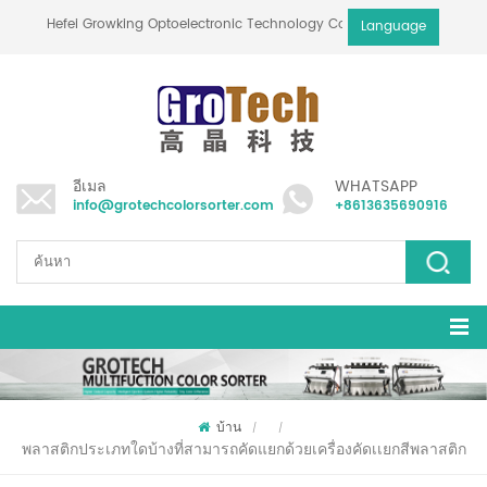
Hefei Growking Optoelectronic Technology Co.,Ltd
Language
อีเมล
WHATSAPP
info@grotechcolorsorter.com
+8613635690916
บ้าน
/
/
พลาสติกประเภทใดบ้างที่สามารถคัดแยกด้วยเครื่องคัดเเยกสีพลาสติก