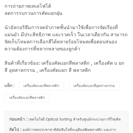
การถ่ายภาพเทเลโฟโต้
ลดการรบกวนการคัดแยกฝุ่น
นำอัลกอริธึมการจดจำภาพชั้นนำมาใช้เพื่อการจัดเรียงที่
แม่นยำ มีประสิทธิภาพ และรวดเร็ว ในเวลาเดียวกัน สามารถ
จัดเก็บโหมดการเลือกสีได้หลายร้อยโหมดเพื่อตอบสนอง
ความต้องการที่หลากหลายของลูกค้า
สินค้าที่เกี่ยวข้อง: เครื่องคัดเเยกสีพลาสติก , เครื่องคัด
เเ
ยก
สี
อุตสาหกรรม , เครื่องคัดเเยก
สี
พลาสติก
แท็ก :
เครื่องคัดเเยกสีพลาสติก
เครื่องคัดเเยกสีอุตสาหกรรม
เครื่องคัดแยกสีพลาสติก
ก่อนหน้า :
เทคโนโลยี Optical Sorting สำหรับศูนย์กระบวนการรีไซเคิล
ถัดไป :
องค์การสหประชาชาติตัดสินใจที่จะยุติมลพิษพลาสติก และการ