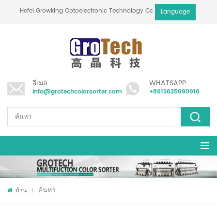
Hefei Growking Optoelectronic Technology Co.,Ltd
Language
อีเมล
WHATSAPP
info@grotechcolorsorter.com
+8613635690916
ค้นหา
บ้าน
/