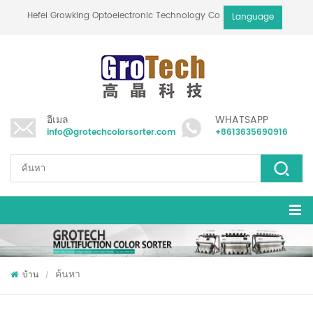
Hefei Growking Optoelectronic Technology Co.,Ltd
Language
อีเมล
WHATSAPP
info@grotechcolorsorter.com
+8613635690916
ค้นหา
บ้าน
/