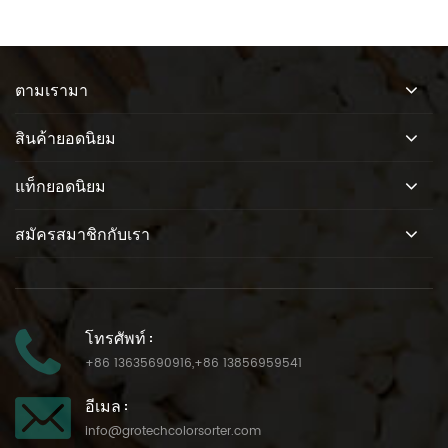
ตามเรามา
สินค้ายอดนิยม
แท็กยอดนิยม
สมัครสมาชิกกับเรา
โทรศัพท์ :
+86 13635690916
,
+86 13856959541
อีเมล :
info@grotechcolorsorter.com