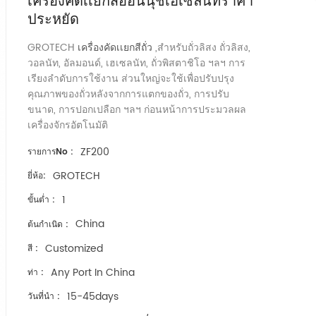
เครื่องคัดเเยกสีอ่อนนุชเฮเซลนัทราคา
ประหยัด
GROTECH
เครื่องคัดเเยกสีถั่ว
,สำหรับถั่วลิสง ถั่วลิสง,
วอลนัท, อัลมอนด์, เฮเซลนัท, ถั่วพิสตาชิโอ ฯลฯ การ
เรียงลำดับการใช้งาน ส่วนใหญ่จะใช้เพื่อปรับปรุง
คุณภาพของถั่วหลังจากการแตกของถั่ว, การปรับ
ขนาด, การปอกเปลือก ฯลฯ ก่อนหน้าการประมวลผล
เครื่องจักรอัตโนมัติ
ZF200
รายการNo :
GROTECH
ยี่ห้อ:
1
ขั้นต่ำ :
China
ต้นกำเนิด :
Customized
สี :
Any Port In China
ท่า :
15-45days
วันที่นำ :