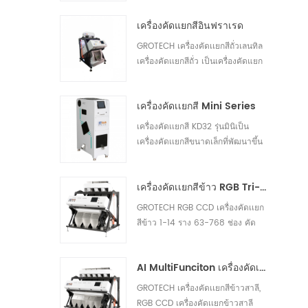
เหลืองอ่อน ข้าวหักได้30
เครื่องคัดแยกสีอินฟราเรด
GROTECH เครื่องคัดเเยกสีถั่วเลนทิล
เครื่องคัดเเยกสีถั่ว เป็นเครื่องคัดแยก
เปลือกและเอาสิ่งแปลกปลอมอื่นๆ ออก
วัสดุที่ใช้แล้ว นำไปใช้ในการทำงาน
เครื่องคัดเเยกสี Mini Series
หลังจากล้างถั่วก่อน ปอกเปลือก แยก
ขัด ฯลฯ หน่วยประมวลผล30
เครื่องคัดเเยกสี KD32 รุ่นมินิเป็น
เครื่องคัดเเยกสีขนาดเล็กที่พัฒนาขึ้น
ใหม่ของเรา ซึ่งเหมาะสำหรับการคัด
แยกถั่ว พลาสติก ข้าว และวัสดุ
เครื่องคัดเเยกสีข้าว RGB Tri-Chormatic
อื่นๆ30
GROTECH RGB CCD เครื่องคัดเเยก
สีข้าว 1-14 ราง 63-768 ช่อง คัด
เเยกสีขุ่น มิลค์กี้ ชอล์ก ข้าวเปลือก
สารแปลกปลอม มีจำหน่ายสำหรับ
AI MultiFunciton เครื่องคัดเเยกสีข้าวสาลี
เมล็ดยาว เมล็ดกลม บาสมาตินึ่ง ข้าว
ขาวทุกชนิด แอพพลิเคชั่น30
GROTECH เครื่องคัดเเยกสีข้าวสาลี,
RGB CCD เครื่องคัดเเยกข้าวสาลี