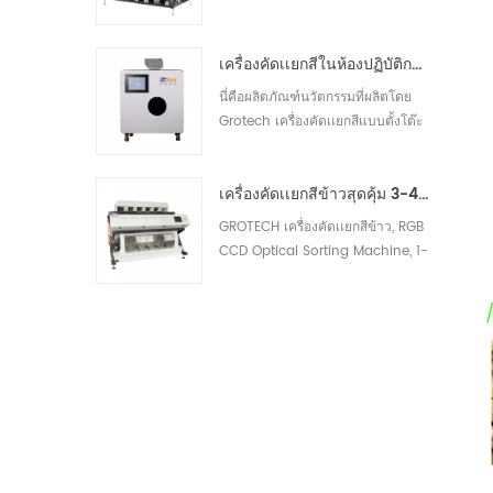
ออปติคัล, 1-14 Chutes, 64-768
ช่อง ซึ่งสามารถนำไปประยุกต์ใช้กับ
เครื่องคัดเเยกสีในห้องปฏิบัติการความถี่สูง
เครื่องโม่แป้งข้าวสาลีสำหรับทำความ
สะอาดก่อนการบรรจุ ช่วงความจุ
นี่คือผลิตภัณฑ์นวัตกรรมที่ผลิตโดย
สามารถครอบคลุมได้ 5-30 โทนต่อ
Grotech เครื่องคัดเเยกสีแบบตั้งโต๊ะ
ชั่วโมง ขึ้นอยู่กับ โรงงานของคุณ30
ที่ออกแบบมาสำหรับห้องปฏิบัติการ
สามารถใช้ในห้องปฏิบัติการของ
เครื่องคัดเเยกสีข้าวสุดคุ้ม 3-4 T/H
โรงงาน ร้านกาแฟ หรือสถานที่ผลิต
กาแฟ ห้องปฏิบัติการประเภทอื่นๆ30
GROTECH เครื่องคัดเเยกสีข้าว, RGB
CCD Optical Sorting Machine, 1-
14 Chutes, 64-768 ช่อง, Sort
Bad, น้ำนม, Chalky, ข้าวเปลือก, มี
วัสดุแปลกปลอมออก, มีจำหน่าย
สำหรับเมล็ดยาว, เมล็ดกลม, บาสมา
ติ, นึ่ง, สีขาว แอปพลิเคชั่นข้าวทุก
ชนิด30