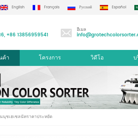
d
English
Français
Русский
Español
อีเมล
16
,
+86 13856959541
info@grotechcolorsorter
นค้า
โครงการ
วิดีโอ
บ
องคัดเเยกสีมัลติฟังก์ชั่น
เครื
อ่อนนุชเฮเซลนัทราคาประหยัด