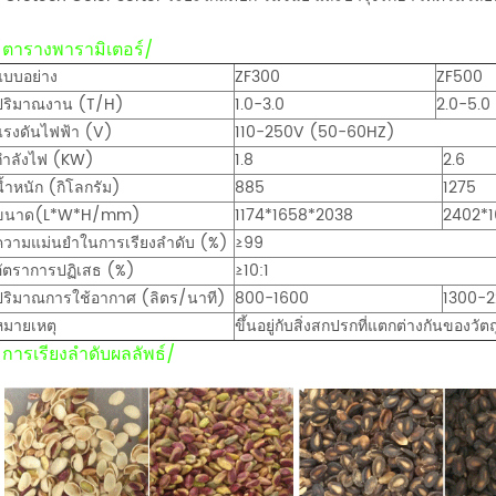
/ตารางพารามิเตอร์/
แบบอย่าง
ZF300
ZF500
ปริมาณงาน (T/H)
1.0-3.0
2.0-5.0
แรงดันไฟฟ้า (V)
110-250V (50-60HZ)
กำลังไฟ (KW)
1.8
2.6
น้ำหนัก (กิโลกรัม)
885
1275
ขนาด(L*W*H/mm)
1174*1658*2038
2402*
ความแม่นยำในการเรียงลำดับ (%)
≥99
อัตราการปฏิเสธ (%)
≥10:1
ปริมาณการใช้อากาศ (ลิตร/นาที)
800-1600
1300-
หมายเหตุ
ขึ้นอยู่กับสิ่งสกปรกที่แตกต่างกันของว
/การเรียงลำดับผลลัพธ์/