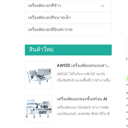
เครื่องคัดเเยกสีข้าว
เครื่องคัดเเยกสีขนาดเล็ก
เครื่องคัดเเยกสีอินฟราเรด
สินค้าใหม่
AW120 เครื่องคัดแยกแบบสายพานแบบล้างทำความสะอาดได้
AW120 ใส่ใจกับการซักได้ รองรับ
เข็มขัดซักล้างและพื้นที่การทำงานอื่น
*
ๆ ขจัดสิ่งสกปรกได้อย่างมี
ประสิทธิภาพ เหมาะสำหรับถั่ว ผลไม้
เครื่องคัดแยกสองชั้นพร้อม AI
*
แห้ง การคัดแยกผักและผลไม้สด30
*
เครื่องคัดแยก Grotech สามารถคัด
*
แยกอัลมอนด์ เฮเซลนัท พิสตาชิโอ พี
*
แคน แมคคาเดเมีย และอื่นๆ สามารถ
ตรวจจับและกำจัดวัตถุแปลกปลอม
*