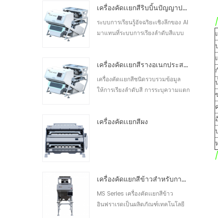
เครื่องคัดเเยกสีริบบิ้นปัญญาประดิษฐ์ ZB2
เช่น หิน ออกจากวัตถุดิบได้ เครื่องคัด
แยกสี Grotech Nut ช่วยให้ลูกค้าได้
ระบบการเรียนรู้อัจฉริยะเชิงลึกของ AI
รับโซลูชันการคัดแยกที่ชาญฉลาด
มาแทนที่ระบบการเรียงลำดับสีแบบ
เป็นมืออาชีพ และครอบคลุมเ30
เดิม เพื่อตอบสนองความต้องการ
เฉพาะตัวของลูกค้า การเรียงลำดับที่
เครื่องคัดเเยกสีรางอเนกประสงค์ ZB2
ได้รับการปรับปรุง การควบคุมระยะ
ไกลแบบเรียลไทม์ การทำงานและการ
เครื่องคัดแยกสีชนิดรวบรวมข้อมูล
บำรุงรักษา การอัพเกรดซอฟต์แวร์
ให้การเรียงลำดับสี การระบุความแตก
การตรวจสอบการทำงานออนไลน์
ต่างเล็กน้อยของพื้นผิวอย่างแม่นยำ
การ30
การตรวจจับข้อบกพร่องในตัว การ
เครื่องคัดเเยกสีผง
ตรวจจับมอดและสิ่งแปลกปลอมอื่น ๆ
ที่แม่นยำ เพื่อตอบสนองความต้องการ
ที่หลากหลาย ด้วยความแม่นยำสูง ให้
ผลผลิตสูง และมีลักษณะความ30
เครื่องคัดแยกสีข้าวสำหรับการแปรรูปข้าวขนาดเล็ก
MS Series เครื่องคัดเเยกสีข้าว
อินฟราเรดเป็นผลิตภัณฑ์เทคโนโลยี
ล่าสุด สามารถคัดแยกข้าวขาว ข้าว