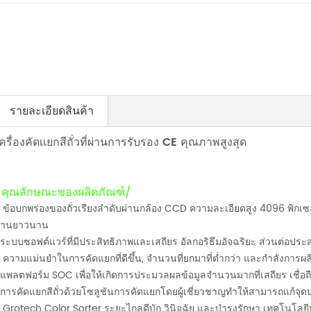
รายละเอียดสินค้า
เครื่องคัดเเยกสีถั่วที่ผ่านการรับรอง CE คุณภาพสูงสุด
/คุณลักษณะของผลิตภัณฑ์/
 ข้อบกพร่องของถั่วเรียงลำดับผ่านกล้อง CCD ความละเอียดสูง 4096 พิกเซล
งานยาวนาน
ระบบซอฟต์แวร์ที่มีประสิทธิภาพและเสถียร อัลกอริธึมอัจฉริยะ ส่วนต่อประสาน
 ความแม่นยำในการคัดแยกที่ดีขึ้น, จำนวนที่ยกมาที่ต่ำกว่า และกำลังการผลิต
แพลตฟอร์ม SOC เพื่อให้เกิดการประมวลผลข้อมูลจำนวนมากที่เสถียร เชื่อถื
การคัดแยกสีถั่วด้วยโซลูชันการคัดแยกโดยผู้เชี่ยวชาญทำให้สามารถแก้จุดบก
 Grotech Color Sorter ระยะไกลดีบัก วินิจฉัย และบำรุงรักษา เทคโนโลยี