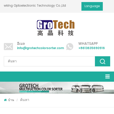
 Growking Optoelectronic Technology Co.,Ltd
Language
อีเมล
WHATSAPP
info@grotechcolorsorter.com
+8613635690916
ค้นหา
บ้าน
/