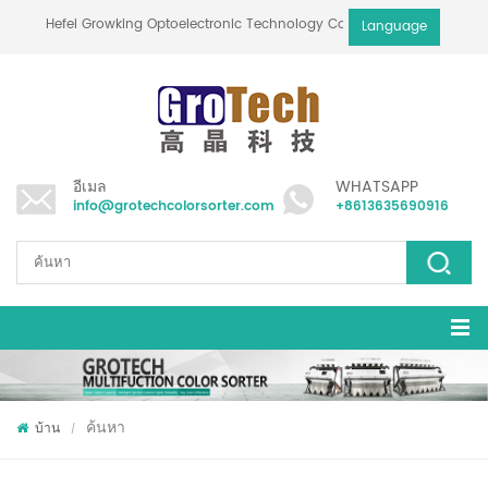
Hefei Growking Optoelectronic Technology Co.,Ltd
Language
อีเมล
WHATSAPP
info@grotechcolorsorter.com
+8613635690916
ค้นหา
บ้าน
/