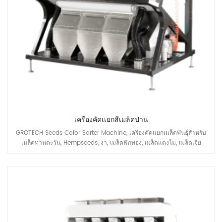
เครื่องคัดเเยกสีเมล็ดป่าน
GROTECH Seeds Color Sorter Machine, เครื่องคัดแยกเมล็ดพันธุ์สำหรับ
เมล็ดทานตะวัน, Hempseeds, งา, เมล็ดฟักทอง, เมล็ดแตงโม, เมล็ดเจีย
เป็นต้น