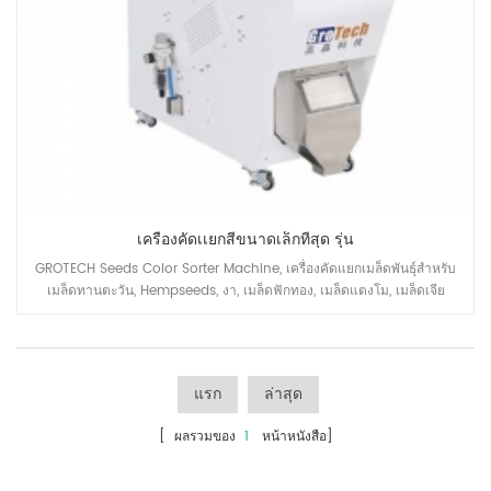
เครื่องคัดเเยกสีขนาดเล็กที่สุด รุ่น
GROTECH Seeds Color Sorter Machine, เครื่องคัดแยกเมล็ดพันธุ์สำหรับ
เมล็ดทานตะวัน, Hempseeds, งา, เมล็ดฟักทอง, เมล็ดแตงโม, เมล็ดเจีย
เป็นต้น
แรก
ล่าสุด
[ ผลรวมของ
1
หน้าหนังสือ]