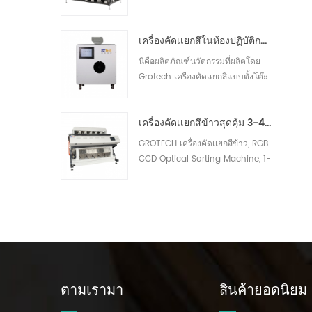
ออปติคัล, 1-14 Chutes, 64-768
ช่อง ซึ่งสามารถนำไปประยุกต์ใช้กับ
เครื่องคัดเเยกสีในห้องปฏิบัติการความถี่สูง
เครื่องโม่แป้งข้าวสาลีสำหรับทำความ
สะอาดก่อนการบรรจุ ช่วงความจุ
นี่คือผลิตภัณฑ์นวัตกรรมที่ผลิตโดย
สามารถครอบคลุมได้ 5-30 โทนต่อ
Grotech เครื่องคัดเเยกสีแบบตั้งโต๊ะ
ชั่วโมง ขึ้นอยู่กับ โรงงานของคุณ30
ที่ออกแบบมาสำหรับห้องปฏิบัติการ
สามารถใช้ในห้องปฏิบัติการของ
เครื่องคัดเเยกสีข้าวสุดคุ้ม 3-4 T/H
โรงงาน ร้านกาแฟ หรือสถานที่ผลิต
กาแฟ ห้องปฏิบัติการประเภทอื่นๆ30
GROTECH เครื่องคัดเเยกสีข้าว, RGB
CCD Optical Sorting Machine, 1-
14 Chutes, 64-768 ช่อง, Sort
Bad, น้ำนม, Chalky, ข้าวเปลือก, มี
วัสดุแปลกปลอมออก, มีจำหน่าย
สำหรับเมล็ดยาว, เมล็ดกลม, บาสมา
ติ, นึ่ง, สีขาว แอปพลิเคชั่นข้าวทุก
ชนิด30
ตามเรามา
สินค้ายอดนิยม