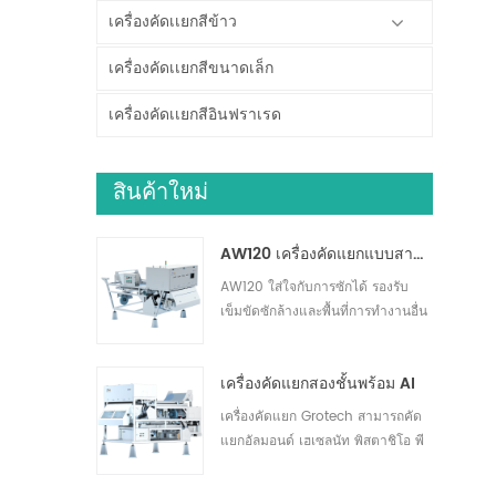
เครื่องคัดเเยกสีข้าว
เครื่องคัดเเยกสีขนาดเล็ก
เครื่องคัดเเยกสีอินฟราเรด
สินค้าใหม่
AW120 เครื่องคัดแยกแบบสายพานแบบล้างทำความสะอาดได้
AW120 ใส่ใจกับการซักได้ รองรับ
เข็มขัดซักล้างและพื้นที่การทำงานอื่น
ๆ ขจัดสิ่งสกปรกได้อย่างมี
ประสิทธิภาพ เหมาะสำหรับถั่ว ผลไม้
เครื่องคัดแยกสองชั้นพร้อม AI
แห้ง การคัดแยกผักและผลไม้สด30
เครื่องคัดแยก Grotech สามารถคัด
แยกอัลมอนด์ เฮเซลนัท พิสตาชิโอ พี
แคน แมคคาเดเมีย และอื่นๆ สามารถ
ตรวจจับและกำจัดวัตถุแปลกปลอม