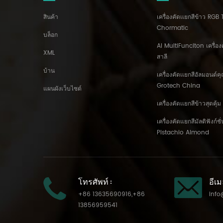
สินค้า
เครื่องคัดเเยกสีข้าว RGB 
Chormatic
บล็อก
AI MultiFunciton เครื่อง
XML
สาลี
บ้าน
เครื่องคัดเเยกสีอัลมอนด์
Grotech China
แผนผังเว็บไซต์
เครื่องคัดเเยกสีข้าวสุดคุ
เครื่องคัดแยกสีมัลติฟังก์ช
Pistachio Almond
โทรศัพท์ :
อีเม
+86 13635690916
,
+86
info
13856959541