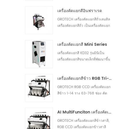
เหลืองอ่อน ข้าวหักได้30
เครื่องคัดแยกสีอินฟราเรด
GROTECH เครื่องคัดเเยกสีถั่วเลนทิล
เครื่องคัดเเยกสีถั่ว เป็นเครื่องคัดแยก
เปลือกและเอาสิ่งแปลกปลอมอื่นๆ ออก
วัสดุที่ใช้แล้ว นำไปใช้ในการทำงาน
เครื่องคัดเเยกสี Mini Series
หลังจากล้างถั่วก่อน ปอกเปลือก แยก
ขัด ฯลฯ หน่วยประมวลผล30
เครื่องคัดเเยกสี KD32 รุ่นมินิเป็น
เครื่องคัดเเยกสีขนาดเล็กที่พัฒนาขึ้น
ใหม่ของเรา ซึ่งเหมาะสำหรับการคัด
แยกถั่ว พลาสติก ข้าว และวัสดุ
เครื่องคัดเเยกสีข้าว RGB Tri-Chormatic
อื่นๆ30
GROTECH RGB CCD เครื่องคัดเเยก
สีข้าว 1-14 ราง 63-768 ช่อง คัด
เเยกสีขุ่น มิลค์กี้ ชอล์ก ข้าวเปลือก
สารแปลกปลอม มีจำหน่ายสำหรับ
AI MultiFunciton เครื่องคัดเเยกสีข้าวสาลี
เมล็ดยาว เมล็ดกลม บาสมาตินึ่ง ข้าว
ขาวทุกชนิด แอพพลิเคชั่น30
GROTECH เครื่องคัดเเยกสีข้าวสาลี,
RGB CCD เครื่องคัดเเยกข้าวสาลี