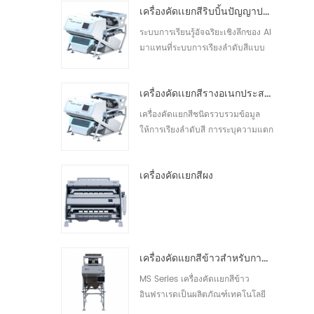
เครื่องคัดเเยกสีริบบิ้นปัญญาประดิษฐ์ ZB2
เช่น หิน ออกจากวัตถุดิบได้ เครื่องคัด
แยกสี Grotech Nut ช่วยให้ลูกค้าได้
ระบบการเรียนรู้อัจฉริยะเชิงลึกของ AI
รับโซลูชันการคัดแยกที่ชาญฉลาด
มาแทนที่ระบบการเรียงลำดับสีแบบ
เป็นมืออาชีพ และครอบคลุมเ30
เดิม เพื่อตอบสนองความต้องการ
เฉพาะตัวของลูกค้า การเรียงลำดับที่
เครื่องคัดเเยกสีรางอเนกประสงค์ ZB2
ได้รับการปรับปรุง การควบคุมระยะ
ไกลแบบเรียลไทม์ การทำงานและการ
เครื่องคัดแยกสีชนิดรวบรวมข้อมูล
บำรุงรักษา การอัพเกรดซอฟต์แวร์
ให้การเรียงลำดับสี การระบุความแตก
การตรวจสอบการทำงานออนไลน์
ต่างเล็กน้อยของพื้นผิวอย่างแม่นยำ
การ30
การตรวจจับข้อบกพร่องในตัว การ
เครื่องคัดเเยกสีผง
ตรวจจับมอดและสิ่งแปลกปลอมอื่น ๆ
ที่แม่นยำ เพื่อตอบสนองความต้องการ
ที่หลากหลาย ด้วยความแม่นยำสูง ให้
ผลผลิตสูง และมีลักษณะความ30
เครื่องคัดแยกสีข้าวสำหรับการแปรรูปข้าวขนาดเล็ก
MS Series เครื่องคัดเเยกสีข้าว
อินฟราเรดเป็นผลิตภัณฑ์เทคโนโลยี
ล่าสุด สามารถคัดแยกข้าวขาว ข้าว