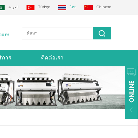
العربية
Türkçe
ไทย
Chinese
.com
ริการ
ติดต่อเรา
่องคัดเเยกสี Grotech