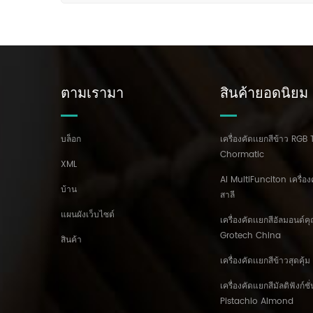
ตามเรามา
สินค้ายอดนิยม
บล็อก
เครื่องคัดเเยกสีข้าว RGB 
Chormatic
XML
AI MultiFunciton เครื่อง
บ้าน
สาลี
แผนผังเว็บไซต์
เครื่องคัดเเยกสีอัลมอนด์
Grotech China
สินค้า
เครื่องคัดเเยกสีข้าวสุดคุ
เครื่องคัดแยกสีมัลติฟังก์ช
Pistachio Almond