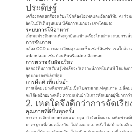
ประดิษฐ์
เครื่องคัดแยกสีอัจฉริยะใช้กล้องไฮเทคและอัลกอริทึม AI ร่
อัตโนมัติเต็มรูปแบบ นี่คือการแยกประเภทโดยย่อ:
ระบบการให้อาหาร
เม็ดมะม่วงหิมพานต์จะถูกป้อนเข้าเครื่องโดยผ่านระบบการสั่
การจับภาพ
กล้อง CCD ความละเอียดสูงและเซ็นเซอร์อินฟราเรดใกล้จะสแ
แปลกปลอม เช่น ก้อนหินหรือเศษเปลือกหอย
การตรวจจับอัจฉริยะ
อัลกอริทึมการเรียนรู้เชิงลึกจะวิเคราะห์ภาพในทันที โดยอิง
จุดบกพร่องที่เล็กที่สุด
การดีดตัวที่แม่นยำ
หากเม็ดมะม่วงหิมพานต์ไม่เป็นไปตามเกณฑ์คุณภาพ เมล็ดมะม่วงห
จะได้ผลอีกอย่างหนึ่ง ความแม่นยำในการคัดแยกอยู่ที่มากกว่
2. เหตุใดจึงดีกว่าการจัดเรีย
คุณภาพที่ดีขึ้นทุกครั้ง
การตรวจจับข้อบกพร่องเฉพาะจุด: กำจัดเม็ดมะม่วงหิมพานต์
มาตรฐานที่สอดคล้องกัน: ไม่ต้องคาดเดาหรือไม่สม่ำเสมออีกต่อไ
ทำงานได้ตลอดวันทุกวัน: ไม่เหมือนกับคนทำงาน เครื่องจักรจะ