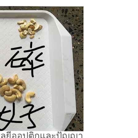
โลยีออปติกและปัญญา