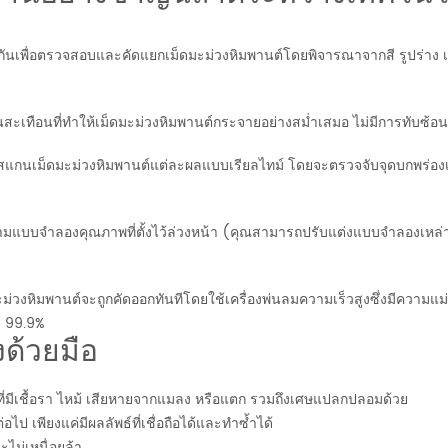
วมกันเพื่อตรวจสอบและคัดแยกเม็ดมะม่วงหิมพานต์โดยพิจารณาจากสี รูปร่าง 
นสะเทือนที่ทำให้เม็ดมะม่วงหิมพานต์กระจายอย่างสม่ำเสมอ ไม่มีการทับซ้อนก
กนเม็ดมะม่วงหิมพานต์แต่ละผลแบบเรียลไทม์ โดยจะตรวจจับจุดบกพร่องเล็กๆ
ตามแบบจำลองคุณภาพที่ตั้งไว้ล่วงหน้า (คุณสามารถปรับแต่งแบบจำลองเหล่านี้
ิมพานต์จะถูกคัดออกทันทีโดยใช้เครื่องพ่นลมความเร็วสูงซึ่งมีความแม่นยำถึง
า 99.9%
งด้วยมือ
ที่มีเชื้อรา ไหม้ เสียหายจากแมลง หรือแตก รวมถึงเศษแปลกปลอมด้วย
ป เพียงแค่มีผลลัพธ์ที่เชื่อถือได้และทำซ้ำได้
ไม่เหนื่อยล้า