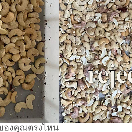
รของคุณตรงไหน