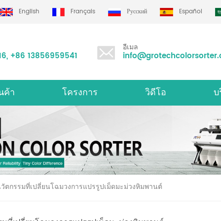
English
Français
Русский
Español
อีเมล
16
,
+86 13856959541
info@grotechcolorsorter
นค้า
โครงการ
วิดีโอ
บ
องคัดเเยกสีมัลติฟังก์ชั่น
เครื
 นวัตกรรมที่เปลี่ยนโฉมวงการแปรรูปเม็ดมะม่วงหิมพานต์