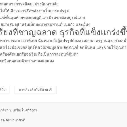
้ตลอดสายการผลิตมะม่วงหิมพานต์:
พื่อไม่ให้เสียเวลาหรือพลังงานในการแปรรูป
ลิตภัณฑ์ขั้นสุดท้ายของคุณดูดีและมีรสชาติสมบูรณ์แบบ
และสม่ำเสมอสำหรับเม็ดมะม่วงหิมพานต์ เนยถั่ว และอื่นๆ
ียงที่ชาญฉลาด ธุรกิจที่แข็งแกร่งขึ
าหารมากกว่าที่เคย นั่นหมายถึงผู้แปรรูปต้องส่งมอบมาตรฐานสูงอย่างสม่ำเสม
เป็นเครื่องมือเชิงกลยุทธ์ที่ช่วยเพิ่มมูลค่าผลิตภัณฑ์ ลดต้นทุน และช่วยให้คุณ
องคัดแยกสีอัจฉริยะถือเป็นการลงทุนที่คุ้มค่า
าธิตหรือทดสอบตัวอย่างของคุณเอง
ีถั่ว
การเรียงลำดับสีด้วย AI
ีชา 2 เครื่องในศรีลังกา
การระดับนานาชาติ