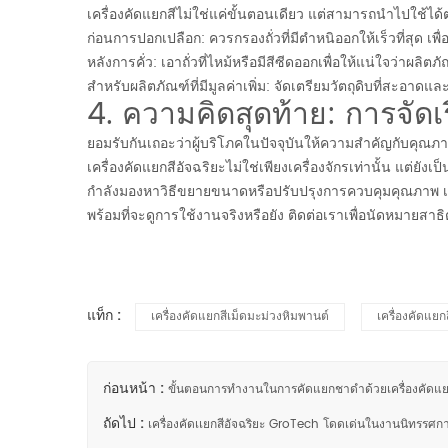
เครื่องคัดแยกสี
ไม่ใช่แค่ขั้นตอนเดียว แต่สามารถนำไปใช้ได
ก่อนการปอกเปลือก: ควรกรองถั่วที่มีตำหนิออกให้เร็วที่สุด เ
หลังการคั่ว: เอาถั่วที่ไหม้หรือมีสีซีดออกเพื่อให้แน่ใจว่าผ
สำหรับผลิตภัณฑ์ที่มีมูลค่าเพิ่ม: จัดเตรียมวัตถุดิบที่สะอาด
4. ความคิดสุดท้าย: การจัดเร
ยอมรับกันเถอะว่าผู้บริโภคในปัจจุบันให้ความสำคัญกับคุณภาพอ
เครื่องคัดแยกสีอัจฉริยะไม่ใช่เพียงเครื่องจักรเท่านั้น แต่ยัง
กำลังมองหาวิธีขยายขนาดหรือปรับปรุงการควบคุมคุณภาพ เครื่
พร้อมที่จะดูการใช้งานจริงหรือยัง ติดต่อเราเพื่อนัดหมายส
แท็ก :
เครื่องคัดแยกสีเม็ดมะม่วงหิมพานต์
เครื่องคัดแยกส
ก่อนหน้า :
ขั้นตอนการทำงานในการคัดแยกชาดำด้วยเครื่องคัดแยกส
ถัดไป :
เครื่องคัดเเยกสีอัจฉริยะ GroTech โดดเด่นในงานนิทรรศ