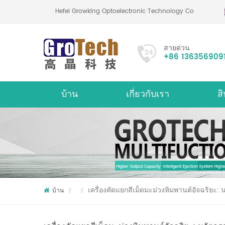
Hefei Growking Optoelectronic Technology Co.,Ltd
สายด่วน
+86 136356909
บ้าน
เกี่ยวกับเรา
สิ
เกี่ยวกับ
เครื่
เครื่องคัดแยกสีเม็ดมะม่วงหิมพานต์อัจฉริยะ:
บ้าน
/
/