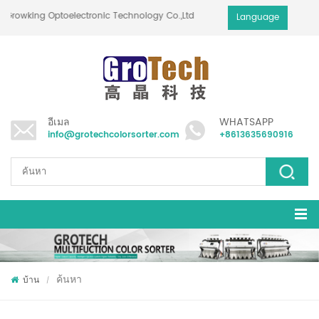
fei Growking Optoelectronic Technology Co.,Ltd
Language
อีเมล
WHATSAPP
info@grotechcolorsorter.com
+8613635690916
ค้นหา
บ้าน
/