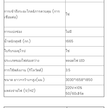
การเข้าถึงระยะไกล&การควบคุม (การ
ใช่
เชื่อมต่อ)
การแบ่งช่อง
ไม่มี
น้ำหนักสุทธิ (กก.)
1665
ใบรับรองยุโรป
ใช่
ประเภทของไฟส่องสว่าง
หลอดไฟ LED
การใช้พลังงาน (กิโลวัตต์)
3.5
ขนาด ยาว×กว้าง×สูง(มม.)
3030*1658*1850
220V±10%
แหล่งจ่ายไฟ (V/HZ)
50/60เฮิร์ต