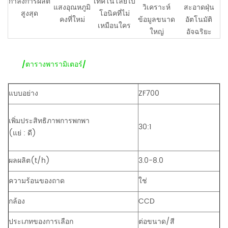
กำลังการผลิต
เทคโนโลยีไบ
แสงอุณหภูมิ
วิเคราะห์
สะอาดฝุ่น
สูงสุด
โอนิคที่ไม่
คงที่ใหม่
ข้อมูลขนาด
อัตโนมัติ
เหมือนใคร
ใหญ่
อัจฉริยะ
/ตารางพารามิเตอร์/
แบบอย่าง
ZF700
เพิ่มประสิทธิภาพการพกพา
30:1
(แย่ : ดี)
ผลผลิต(t/h)
3.0-8.0
ความร้อนของถาด
ใช่
กล้อง
CCD
ประเภทของการเลือก
ต่อขนาด/สี