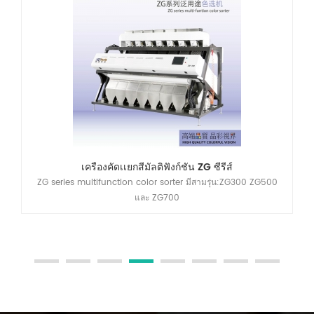
เครื่องคัดเเยกสีมัลติฟังก์ชั่น ZG ซีรีส์
ZG series multifunction color sorter มีสามรุ่น:ZG300 ZG500
และ ZG700