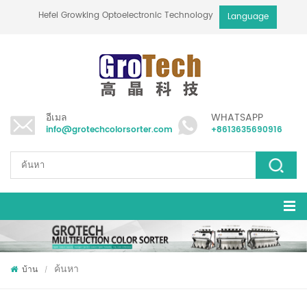
Hefei Growking Optoelectronic Technology Co.,Ltd
Language
อีเมล
WHATSAPP
info@grotechcolorsorter.com
+8613635690916
ค้นหา
บ้าน
/