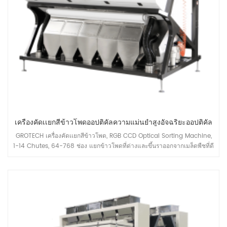
เครื่องคัดเเยกสีข้าวโพดออปติคัลความแม่นยำสูงอัจฉริยะออปติคัล
GROTECH เครื่องคัดเเยกสีข้าวโพด, RGB CCD Optical Sorting Machine,
1-14 Chutes, 64-768 ช่อง แยกข้าวโพดที่ด่างและขึ้นราออกจากเมล็ดพืชที่ดี
เพิ่มกำลังการผลิตของสายการผลิตข้าวโพดเลี้ยงสัตว์ในสายการผลิต