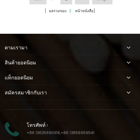
[ ผลรวมของ
2
หน้าหนังสือ]
ตามเรามา
สินค้ายอดนิยม
แท็กยอดนิยม
สมัครสมาชิกกับเรา
โทรศัพท์ :
+86 13635690916
,
+86 13856959541