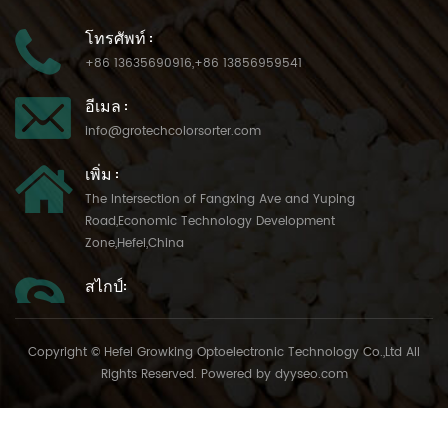
โทรศัพท์ :
+86 13635690916
,
+86 13856959541
อีเมล :
info@grotechcolorsorter.com
เพิ่ม :
The Intersection of Fangxing Ave and Yuping
Road,Economic Technology Development
Zone,Hefei,China
สไกป์:
Copyright © Hefei Growking Optoelectronic Technology Co.,Ltd All
Rights Reserved. Powered by
dyyseo.com